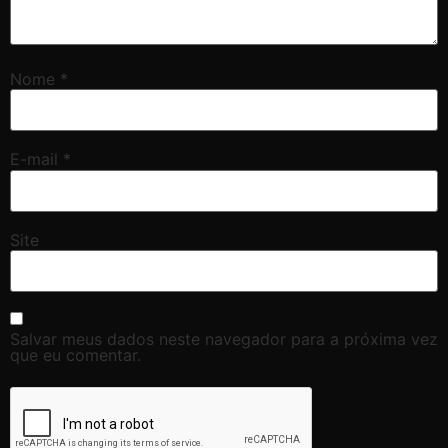
Nome
*
E-mail
*
Site
Salvar meus dados neste navegador para a próxima vez
que eu comentar.