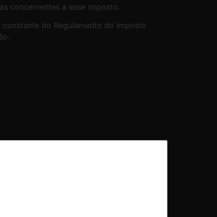
ias concernentes a esse imposto.
ão constante do Regulamento do Imposto
ão.