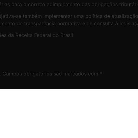
árias para o correto adimplemento das obrigações tributár
bjetiva-se também implementar uma política de atualizaç
umento de transparência normativa e de consulta à legislaç
es da Receita Federal do Brasil
.
Campos obrigatórios são marcados com
*