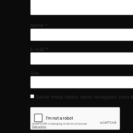
Nome
*
E-mail
*
Site
Salvar meus dados neste navegador para a