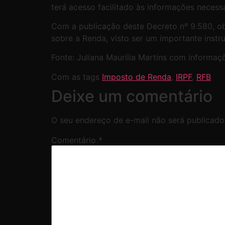
terá acesso facilitado às informações necess
Com a publicação deste Decreto nº 9.580, o
sobre a Renda, visto ser um importante instr
Fonte: Juliana Maurilia Martins com informaçõ
Com as tags
Imposto de Renda
,
IRPF
,
RFB
Deixe um comentário
O seu endereço de e-mail não será publicado
Comentário
*