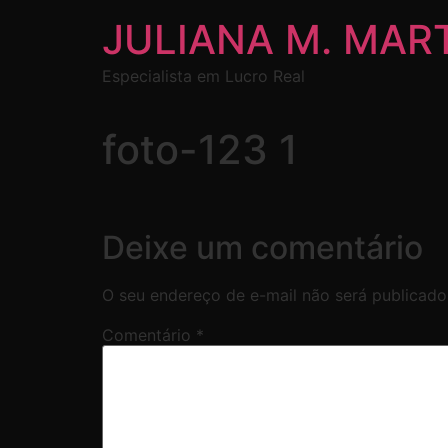
JULIANA M. MAR
Especialista em Lucro Real
foto-123 1
Deixe um comentário
O seu endereço de e-mail não será publicado
Comentário
*