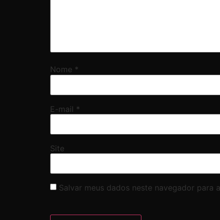
Nome
*
E-mail
*
Site
Salvar meus dados neste navegador para a