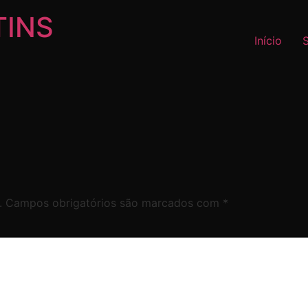
TINS
Início
.
Campos obrigatórios são marcados com
*