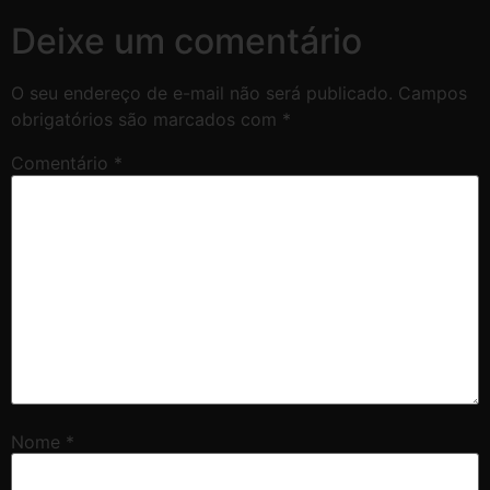
Deixe um comentário
O seu endereço de e-mail não será publicado.
Campos
obrigatórios são marcados com
*
Comentário
*
Nome
*