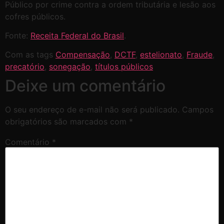
Público por crime contra a ordem tributária e lesão aos
cofres públicos.
Fonte:
Receita Federal do Brasil
.
Com as tags
Compensação
,
DCTF
,
estelionato
,
Fraude
,
precatório
,
sonegação
,
títulos públicos
Deixe um comentário
O seu endereço de e-mail não será publicado.
Campos
obrigatórios são marcados com
*
Comentário
*