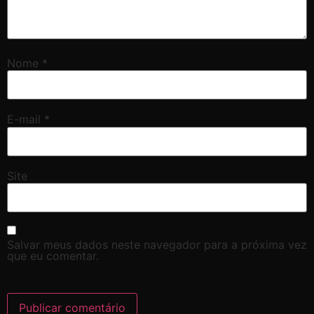
Nome
*
E-mail
*
Site
Salvar meus dados neste navegador para a próxima vez
que eu comentar.