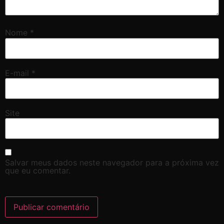
Nome
*
E-mail
*
Site
Salvar meus dados neste navegador para a próxima vez
que eu comentar.