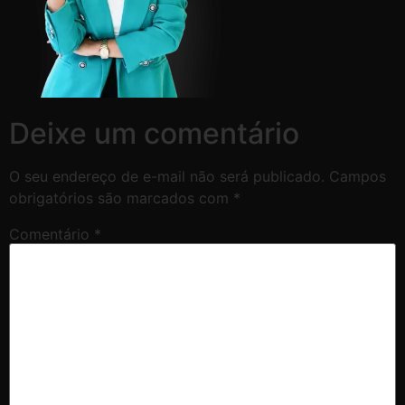
Deixe um comentário
O seu endereço de e-mail não será publicado.
Campos
obrigatórios são marcados com
*
Comentário
*