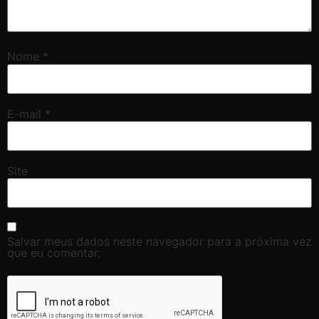
Nome
*
E-mail
*
Site
Salvar meus dados neste navegador para a próxima vez
que eu comentar.