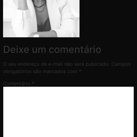
Deixe um comentário
O seu endereço de e-mail não será publicado.
Campos
obrigatórios são marcados com
*
Comentário
*