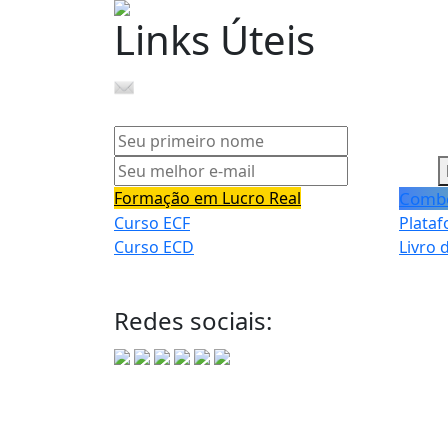
Links Úteis
Newsletter Semanal
// Assine A
Formação em Lucro Real
Combo
Curso ECF
Plata
Curso ECD
Livro 
Redes sociais: