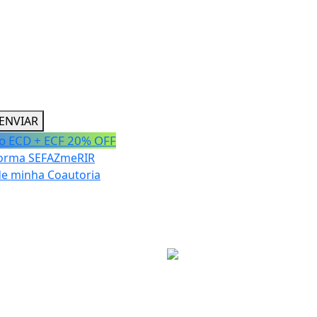
gora
ENVIAR
 ECD + ECF 20% OFF
forma SEFAZmeRIR
de minha Coautoria