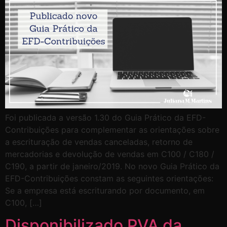
Foi publicada a versão 1.30 do Guia Prático da EFD-
Contribuições para complementar as orientações sobre
a escrituração de vendas canceladas, retorno de
mercadorias e devolução de vendas em C100 / C180 /
C190, a partir de janeiro/2019. No novo Guia Prático da
EFD-Contribuições constam as seguintes orientações:
Se a empresa está escriturando por documento, em
C100, […]
Disponibilizado PVA da